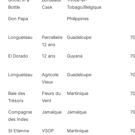
Ghost in a
Bordeaux
Trinité-et-
Bottle
Cask
Tobago/Belgique
Don Papa
Philippines
Longueteau
Parcellaire
Guadeloupe
70
12 ans
El Dorado
12 ans
Guyane
70
Longueteau
Agricole
Guadeloupe
70
Vieux
Baie des
Fleurs du
Martinique
70
Trésors
Vent
Compagnie
Jamaïque
Jamaïque
70
des Indes
St Etienne
VSOP
Martinique
70