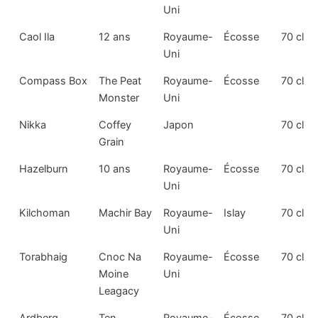
Uni
Caol Ila
12 ans
Royaume-
Écosse
70 cl
Uni
Compass Box
The Peat
Royaume-
Écosse
70 cl
Monster
Uni
Nikka
Coffey
Japon
70 cl
Grain
Hazelburn
10 ans
Royaume-
Écosse
70 cl
Uni
Kilchoman
Machir Bay
Royaume-
Islay
70 cl
Uni
Torabhaig
Cnoc Na
Royaume-
Écosse
70 cl
Moine
Uni
Leagacy
Ardberg
Ten
Royaume-
Écosse
70 cl