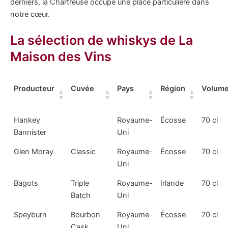
derniers, la Chartreuse occupe une place particulière dans
notre cœur.
La sélection de whiskys de La
Maison des Vins
Producteur
Cuvée
Pays
Région
Volum
Hankey
Royaume-
Écosse
70 cl
Bannister
Uni
Glen Moray
Classic
Royaume-
Écosse
70 cl
Uni
Bagots
Triple
Royaume-
Irlande
70 cl
Batch
Uni
Speyburn
Bourbon
Royaume-
Écosse
70 cl
Cask
Uni