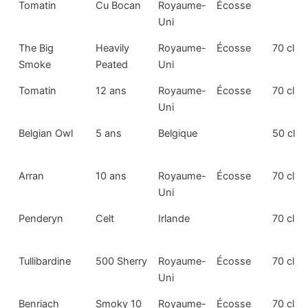
Tomatin
Cu Bocan
Royaume-
Écosse
Uni
The Big
Heavily
Royaume-
Écosse
70 cl
Smoke
Peated
Uni
Tomatin
12 ans
Royaume-
Écosse
70 cl
Uni
Belgian Owl
5 ans
Belgique
50 cl
Arran
10 ans
Royaume-
Écosse
70 cl
Uni
Penderyn
Celt
Irlande
70 cl
Tullibardine
500 Sherry
Royaume-
Écosse
70 cl
Uni
Benriach
Smoky 10
Royaume-
Écosse
70 cl