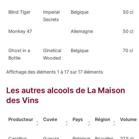
Blind Tiger
Imperial
Belgique
50 cl
Secrets
Monkey 47
Allemagne
50 cl
Ghost in a
Ginetical
Belgique
70 cl
Bottle
Wooded
Affichage des éléments 1 à 17 sur 17 éléments
Les autres alcools de La Maison
des Vins
Producteur
Cuvée
Pays
Région
Volume
Cantillon
Gueuze
Belgique
Bruxelles
37,5 cl